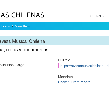
JOURNALS
Chilena
View Item
vista Musical Chilena
ca, notas y documentos
Full text
illa Rios, Jorge
https://revistamusicalchilena.u
Metadata
Show full item record