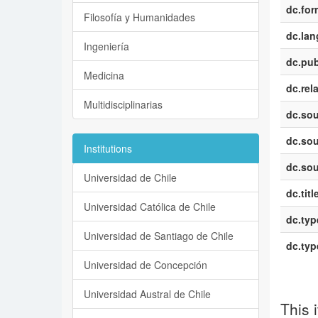
dc.for
Filosofía y Humanidades
dc.la
Ingeniería
dc.pub
Medicina
dc.rel
Multidisciplinarias
dc.sou
dc.sou
Institutions
dc.sou
Universidad de Chile
dc.titl
Universidad Católica de Chile
dc.typ
Universidad de Santiago de Chile
dc.typ
Universidad de Concepción
Universidad Austral de Chile
This 