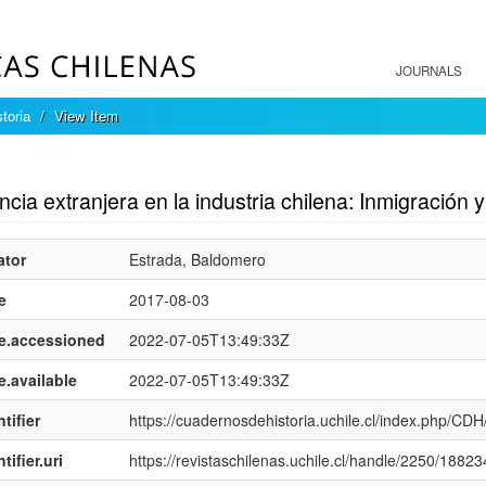
JOURNALS
toria
View Item
mple item record
cia extranjera en la industria chilena: Inmigración
ator
Estrada, Baldomero
e
2017-08-03
e.accessioned
2022-07-05T13:49:33Z
e.available
2022-07-05T13:49:33Z
tifier
https://cuadernosdehistoria.uchile.cl/index.php/CDH
tifier.uri
https://revistaschilenas.uchile.cl/handle/2250/18823