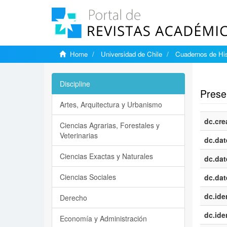
Home
Universidad de Chile
Cuadernos de His
Show si
Discipline
Presen
Artes, Arquitectura y Urbanismo
dc.cre
Ciencias Agrarias, Forestales y
Veterinarias
dc.dat
Ciencias Exactas y Naturales
dc.dat
Ciencias Sociales
dc.dat
dc.iden
Derecho
dc.iden
Economía y Administración