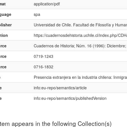
mat
application/pdf
nguage
spa
lisher
Universidad de Chile. Facultad de Filosofía y Huma
ation
https://cuadernosdehistoria.uchile.cl/index.php/CDH
rce
Cuadernos de Historia; Núm. 16 (1996): Diciembre;
rce
0719-1243
rce
0716-1832
e
Presencia extranjera en la industria chilena: Inmig
e
info:eu-repo/semantics/article
e
info:eu-repo/semantics/publishedVersion
item appears in the following Collection(s)