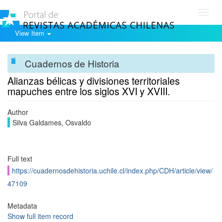
Toggl
navig
View Item
Cuadernos de Historia
Alianzas bélicas y divisiones territoriales
mapuches entre los siglos XVI y XVIII.
Author
Silva Galdames, Osvaldo
Full text
https://cuadernosdehistoria.uchile.cl/index.php/CDH/article/view/
47109
Metadata
Show full item record