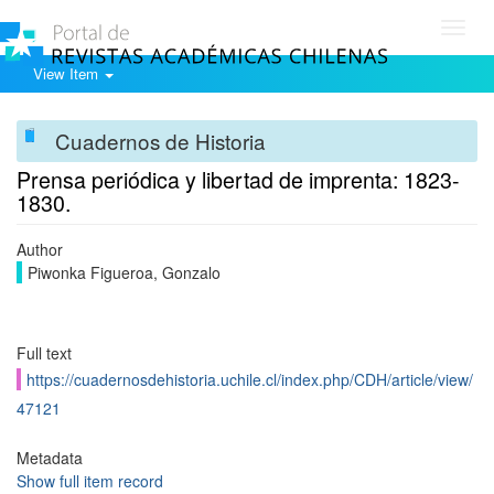
Toggl
navig
View Item
Cuadernos de Historia
Prensa periódica y libertad de imprenta: 1823-
1830.
Author
Piwonka Figueroa, Gonzalo
Full text
https://cuadernosdehistoria.uchile.cl/index.php/CDH/article/view/
47121
Metadata
Show full item record