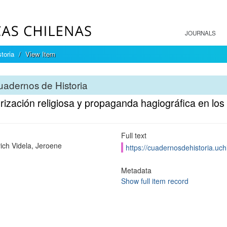
JOURNALS
toria
View Item
adernos de Historia
orización religiosa y propaganda hagiográfica en los
Full text
ich Videla, Jeroene
https://cuadernosdehistoria.uch
Metadata
Show full item record