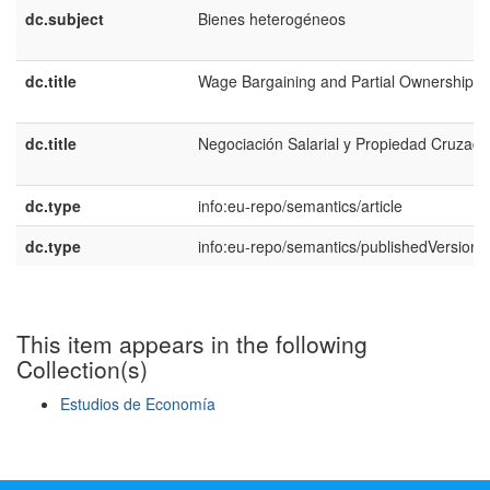
dc.subject
Bienes heterogéneos
dc.title
Wage Bargaining and Partial Ownership
dc.title
Negociación Salarial y Propiedad Cruzada
dc.type
info:eu-repo/semantics/article
dc.type
info:eu-repo/semantics/publishedVersion
This item appears in the following
Collection(s)
Estudios de Economía
Show simple item record