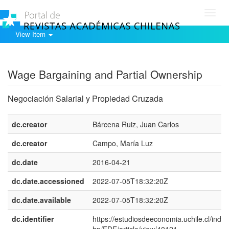
Toggl
navig
View Item
Show simple item record
Wage Bargaining and Partial Ownership
Negociación Salarial y Propiedad Cruzada
dc.creator
Bárcena Ruiz, Juan Carlos
dc.creator
Campo, María Luz
dc.date
2016-04-21
dc.date.accessioned
2022-07-05T18:32:20Z
dc.date.available
2022-07-05T18:32:20Z
dc.identifier
https://estudiosdeeconomia.uchile.cl/index