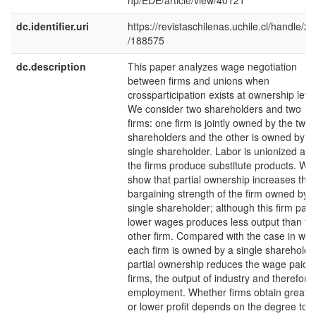
hp/EDE/article/view/40121
dc.identifier.uri
https://revistaschilenas.uchile.cl/handle/2
/188575
dc.description
This paper analyzes wage negotiation
between firms and unions when
crossparticipation exists at ownership level
We consider two shareholders and two
firms: one firm is jointly owned by the two
shareholders and the other is owned by a
single shareholder. Labor is unionized an
the firms produce substitute products. We
show that partial ownership increases the
bargaining strength of the firm owned by 
single shareholder; although this firm pay
lower wages produces less output than th
other firm. Compared with the case in whi
each firm is owned by a single shareholde
partial ownership reduces the wage paid 
firms, the output of industry and therefore
employment. Whether firms obtain greate
or lower profit depends on the degree to