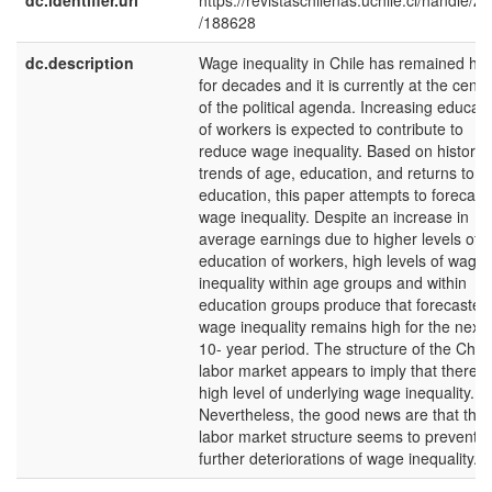
dc.identifier.uri
https://revistaschilenas.uchile.cl/handle/2
/188628
dc.description
Wage inequality in Chile has remained hig
for decades and it is currently at the cente
of the political agenda. Increasing educati
of workers is expected to contribute to
reduce wage inequality. Based on historica
trends of age, education, and returns to
education, this paper attempts to forecast
wage inequality. Despite an increase in
average earnings due to higher levels of
education of workers, high levels of wage
inequality within age groups and within
education groups produce that forecasted
wage inequality remains high for the next
10- year period. The structure of the Chil
labor market appears to imply that there i
high level of underlying wage inequality.
Nevertheless, the good news are that the
labor market structure seems to prevent
further deteriorations of wage inequality.