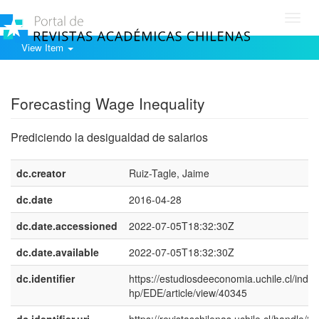
Toggl
navig
View Item
Show simple item record
Forecasting Wage Inequality
Prediciendo la desigualdad de salarios
dc.creator
Ruiz-Tagle, Jaime
dc.date
2016-04-28
dc.date.accessioned
2022-07-05T18:32:30Z
dc.date.available
2022-07-05T18:32:30Z
dc.identifier
https://estudiosdeeconomia.uchile.cl/index
hp/EDE/article/view/40345