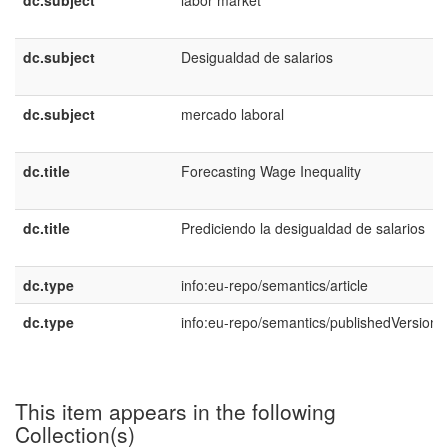
dc.subject
labor market
dc.subject
Desigualdad de salarios
dc.subject
mercado laboral
dc.title
Forecasting Wage Inequality
dc.title
Prediciendo la desigualdad de salarios
dc.type
info:eu-repo/semantics/article
dc.type
info:eu-repo/semantics/publishedVersion
This item appears in the following
Collection(s)