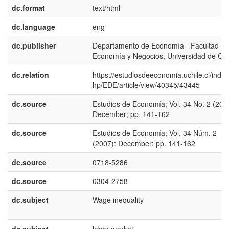
dc.format
text/html
dc.language
eng
dc.publisher
Departamento de Economía - Facultad de
Economía y Negocios, Universidad de Chi
dc.relation
https://estudiosdeeconomia.uchile.cl/index
hp/EDE/article/view/40345/43445
dc.source
Estudios de Economía; Vol. 34 No. 2 (200
December; pp. 141-162
dc.source
Estudios de Economía; Vol. 34 Núm. 2
(2007): December; pp. 141-162
dc.source
0718-5286
dc.source
0304-2758
dc.subject
Wage inequality