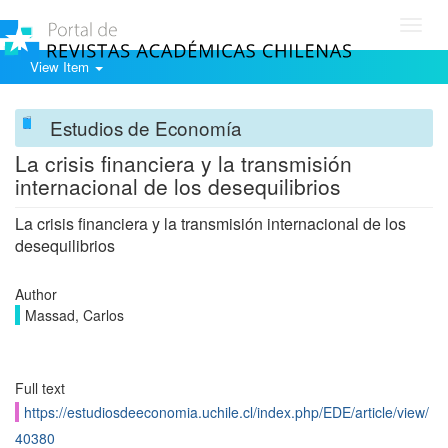
Toggl
navig
View Item
Estudios de Economía
La crisis financiera y la transmisión
internacional de los desequilibrios
La crisis financiera y la transmisión internacional de los
desequilibrios
Author
Massad, Carlos
Full text
https://estudiosdeeconomia.uchile.cl/index.php/EDE/article/view/
40380