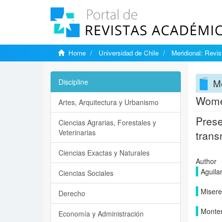
Home
Universidad de Chile
Meridional: Revi
Me
Discipline
Women
Artes, Arquitectura y Urbanismo
Prese
Ciencias Agrarias, Forestales y
Veterinarias
trans
Ciencias Exactas y Naturales
Author
Aguila
Ciencias Sociales
Misere
Derecho
Monter
Economía y Administración