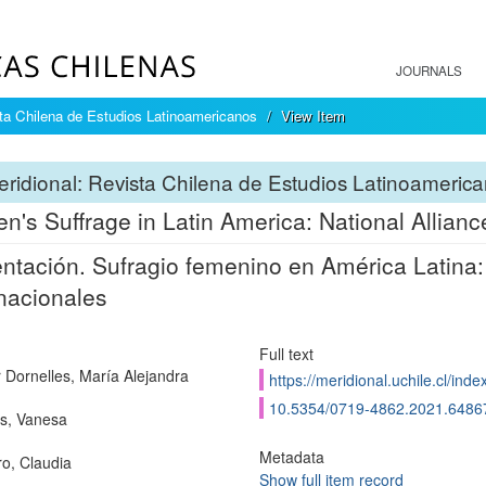
JOURNALS
sta Chilena de Estudios Latinoamericanos
View Item
ridional: Revista Chilena de Estudios Latinoameric
's Suffrage in Latin America: National Alliance
ntación. Sufragio femenino en América Latina: 
nacionales
Full text
r Dornelles, María Alejandra
https://meridional.uchile.cl/in
10.5354/0719-4862.2021.6486
s, Vanesa
Metadata
o, Claudia
Show full item record