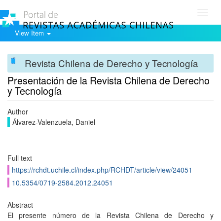
Toggl
navig
View Item
Revista Chilena de Derecho y Tecnología
Presentación de la Revista Chilena de Derecho
y Tecnología
Author
Álvarez-Valenzuela, Daniel
Full text
https://rchdt.uchile.cl/index.php/RCHDT/article/view/24051
10.5354/0719-2584.2012.24051
Abstract
El presente número de la Revista Chilena de Derecho y