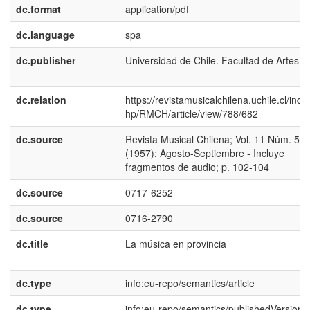
dc.format
application/pdf
dc.language
spa
dc.publisher
Universidad de Chile. Facultad de Artes
dc.relation
https://revistamusicalchilena.uchile.cl/inde
hp/RMCH/article/view/788/682
dc.source
Revista Musical Chilena; Vol. 11 Núm. 54
(1957): Agosto-Septiembre - Incluye
fragmentos de audio; p. 102-104
dc.source
0717-6252
dc.source
0716-2790
dc.title
La música en provincia
dc.type
info:eu-repo/semantics/article
dc.type
info:eu-repo/semantics/publishedVersion