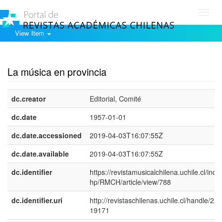
Toggl
navig
View Item
Show simple item record
La música en provincia
dc.creator
Editorial, Comité
dc.date
1957-01-01
dc.date.accessioned
2019-04-03T16:07:55Z
dc.date.available
2019-04-03T16:07:55Z
dc.identifier
https://revistamusicalchilena.uchile.cl/inde
hp/RMCH/article/view/788
dc.identifier.uri
http://revistaschilenas.uchile.cl/handle/225
19171