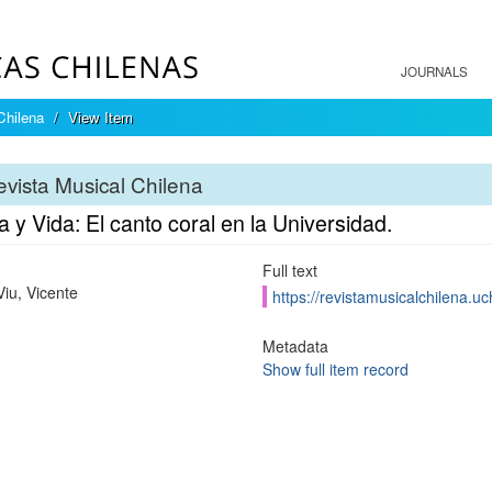
JOURNALS
Chilena
View Item
vista Musical Chilena
 y Vida: El canto coral en la Universidad.
Full text
Viu, Vicente
https://revistamusicalchilena.u
Metadata
Show full item record