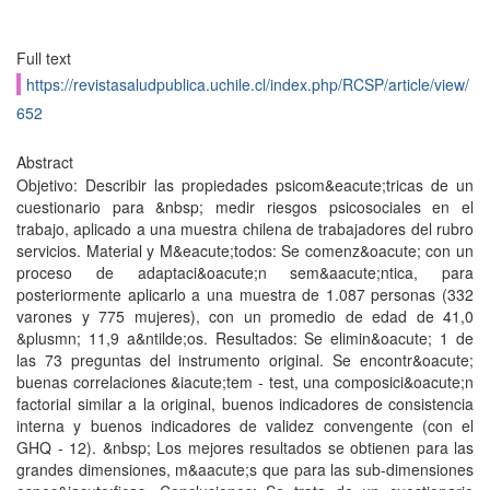
Full text
https://revistasaludpublica.uchile.cl/index.php/RCSP/article/view/
652
Abstract
Objetivo: Describir las propiedades psicom&eacute;tricas de un
cuestionario para &nbsp; medir riesgos psicosociales en el
trabajo, aplicado a una muestra chilena de trabajadores del rubro
servicios. Material y M&eacute;todos: Se comenz&oacute; con un
proceso de adaptaci&oacute;n sem&aacute;ntica, para
posteriormente aplicarlo a una muestra de 1.087 personas (332
varones y 775 mujeres), con un promedio de edad de 41,0
&plusmn; 11,9 a&ntilde;os. Resultados: Se elimin&oacute; 1 de
las 73 preguntas del instrumento original. Se encontr&oacute;
buenas correlaciones &iacute;tem - test, una composici&oacute;n
factorial similar a la original, buenos indicadores de consistencia
interna y buenos indicadores de validez convengente (con el
GHQ - 12). &nbsp; Los mejores resultados se obtienen para las
grandes dimensiones, m&aacute;s que para las sub-dimensiones