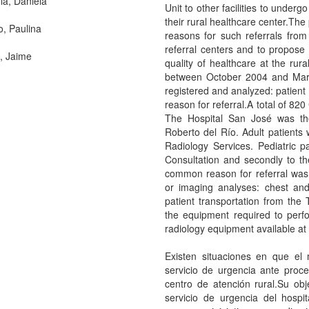
la, Daniela
Unit to other facilities to under
their rural healthcare center.Th
o, Paulina
reasons for such referrals from 
referral centers and to propose 
, Jaime
quality of healthcare at the rur
between October 2004 and Marc
registered and analyzed: patient 
reason for referral.A total of 8
The Hospital San José was the
Roberto del Río. Adult patients 
Radiology Services. Pediatric p
Consultation and secondly to t
common reason for referral was t
or imaging analyses: chest and
patient transportation from the T
the equipment required to perf
radiology equipment available at t
Existen situaciones en que el
servicio de urgencia ante pro
centro de atención rural.Su ob
servicio de urgencia del hospita