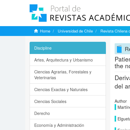
Home
Universidad de Chile
Revista Chilena 
Re
Discipline
Patie
Artes, Arquitectura y Urbanismo
the n
Ciencias Agrarias, Forestales y
Deriv
Veterinarias
del a
Ciencias Exactas y Naturales
Author
Ciencias Sociales
Martín
Derecho
Elguet
Economía y Administración