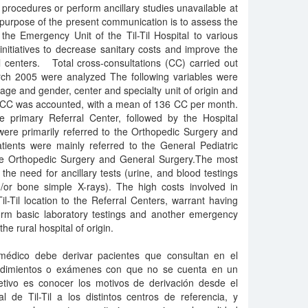
go procedures or perform ancillary studies unavailable at
e purpose of the present communication is to assess the
the Emergency Unit of the Til-Til Hospital to various
initiatives to decrease sanitary costs and improve the
al centers. Total cross-consultations (CC) carried out
h 2005 were analyzed The following variables were
age and gender, center and specialty unit of origin and
20 CC was accounted, with a mean of 136 CC per month.
 primary Referral Center, followed by the Hospital
were primarily referred to the Orthopedic Surgery and
atients were mainly referred to the General Pediatric
he Orthopedic Surgery and General Surgery.The most
he need for ancillary tests (urine, and blood testings
/or bone simple X-rays). The high costs involved in
il-Til location to the Referral Centers, warrant having
orm basic laboratory testings and another emergency
he rural hospital of origin.
 médico debe derivar pacientes que consultan en el
cedimientos o exámenes con que no se cuenta en un
jetivo es conocer los motivos de derivación desde el
l de Til-Til a los distintos centros de referencia, y