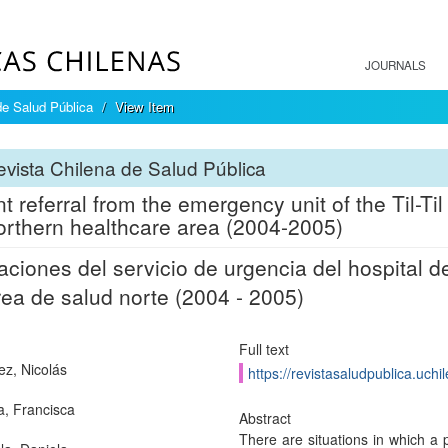
JOURNALS
de Salud Pública
View Item
vista Chilena de Salud Pública
nt referral from the emergency unit of the Til-Til
orthern healthcare area (2004-2005)
aciones del servicio de urgencia del hospital de 
rea de salud norte (2004 - 2005)
Full text
ez, Nicolás
https://revistasaludpublica.uchi
a, Francisca
Abstract
There are situations in which a 