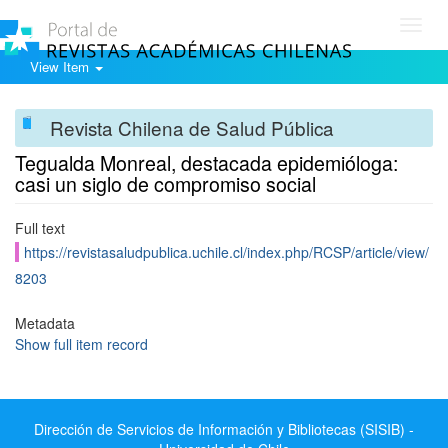
Toggl
navig
View Item
Revista Chilena de Salud Pública
Tegualda Monreal, destacada epidemióloga:
casi un siglo de compromiso social
Full text
https://revistasaludpublica.uchile.cl/index.php/RCSP/article/view/
8203
Metadata
Show full item record
Dirección de Servicios de Información y Bibliotecas (SISIB) -