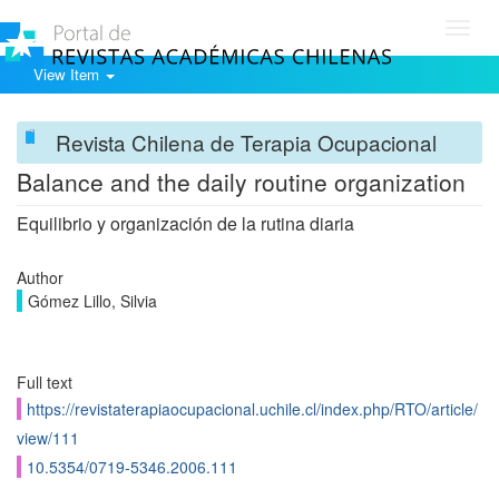
Toggl
navig
View Item
Revista Chilena de Terapia Ocupacional
Balance and the daily routine organization
Equilibrio y organización de la rutina diaria
Author
Gómez Lillo, Silvia
Full text
https://revistaterapiaocupacional.uchile.cl/index.php/RTO/article/
view/111
10.5354/0719-5346.2006.111