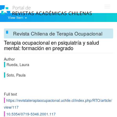
Toggl
navig
View Item
Revista Chilena de Terapia Ocupacional
Terapia ocupacional en psiquiatría y salud
mental: formación en pregrado
Author
Rueda, Laura
Soto, Paula
Full text
https://revistaterapiaocupacional.uchile.cl/index.php/RTO/article/
view/117
10.5354/0719-5346.2001.117