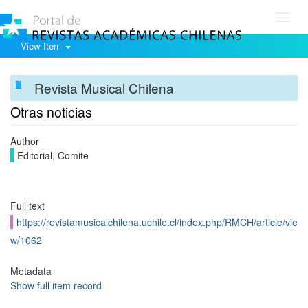
Toggl
navig
View Item
Revista Musical Chilena
Otras noticias
Author
Editorial, Comite
Full text
https://revistamusicalchilena.uchile.cl/index.php/RMCH/article/vie
w/1062
Metadata
Show full item record