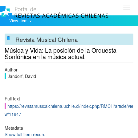
Toggl
navig
View Item
Revista Musical Chilena
Música y Vida: La posición de la Orquesta
Sonfónica en la música actual.
Author
Jandorf, David
Full text
https://revistamusicalchilena.uchile.cl/index.php/RMCH/article/vie
w/11847
Metadata
Show full item record