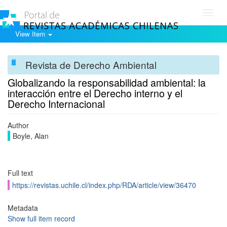
Toggl
navig
View Item
Revista de Derecho Ambiental
Globalizando la responsabilidad ambiental: la
interacción entre el Derecho interno y el
Derecho Internacional
Author
Boyle, Alan
Full text
https://revistas.uchile.cl/index.php/RDA/article/view/36470
Metadata
Show full item record