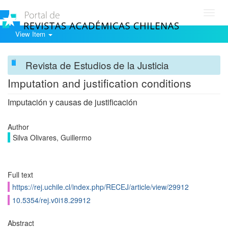
Toggl
navig
View Item
Revista de Estudios de la Justicia
Imputation and justification conditions
Imputación y causas de justificación
Author
Silva Olivares, Guillermo
Full text
https://rej.uchile.cl/index.php/RECEJ/article/view/29912
10.5354/rej.v0i18.29912
Abstract