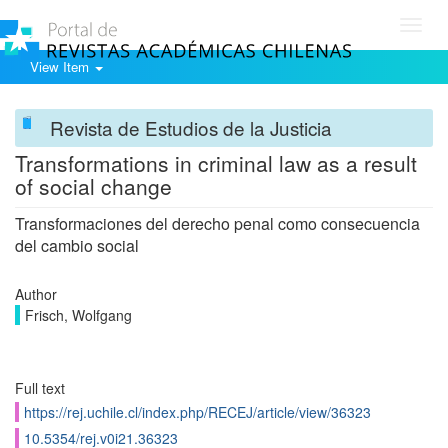
Toggl
navig
View Item
Revista de Estudios de la Justicia
Transformations in criminal law as a result
of social change
Transformaciones del derecho penal como consecuencia
del cambio social
Author
Frisch, Wolfgang
Full text
https://rej.uchile.cl/index.php/RECEJ/article/view/36323
10.5354/rej.v0i21.36323