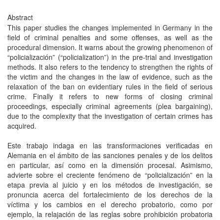
Abstract
This paper studies the changes implemented in Germany in the
field of criminal penalties and some offenses, as well as the
procedural dimension. It warns about the growing phenomenon of
“policialización” (“policialization”) in the pre-trial and investigation
methods. It also refers to the tendency to strengthen the rights of
the victim and the changes in the law of evidence, such as the
relaxation of the ban on evidentiary rules in the field of serious
crime. Finally it refers to new forms of closing criminal
proceedings, especially criminal agreements (plea bargaining),
due to the complexity that the investigation of certain crimes has
acquired.
Este trabajo indaga en las transformaciones verificadas en
Alemania en el ámbito de las sanciones penales y de los delitos
en particular, así como en la dimensión procesal. Asimismo,
advierte sobre el creciente fenómeno de “policialización” en la
etapa previa al juicio y en los métodos de investigación, se
pronuncia acerca del fortalecimiento de los derechos de la
víctima y los cambios en el derecho probatorio, como por
ejemplo, la relajación de las reglas sobre prohibición probatoria