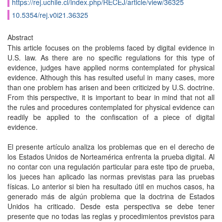
https://rej.uchile.cl/index.php/RECEJ/article/view/36325
10.5354/rej.v0i21.36325
Abstract
This article focuses on the problems faced by digital evidence in
U.S. law. As there are no specific regulations for this type of
evidence, judges have applied norms contemplated for physical
evidence. Although this has resulted useful in many cases, more
than one problem has arisen and been criticized by U.S. doctrine.
From this perspective, it is important to bear in mind that not all
the rules and procedures contemplated for physical evidence can
readily be applied to the confiscation of a piece of digital
evidence.
El presente artículo analiza los problemas que en el derecho de
los Estados Unidos de Norteamérica enfrenta la prueba digital. Al
no contar con una regulación particular para este tipo de prueba,
los jueces han aplicado las normas previstas para las pruebas
físicas. Lo anterior si bien ha resultado útil en muchos casos, ha
generado más de algún problema que la doctrina de Estados
Unidos ha criticado. Desde esta perspectiva se debe tener
presente que no todas las reglas y procedimientos previstos para