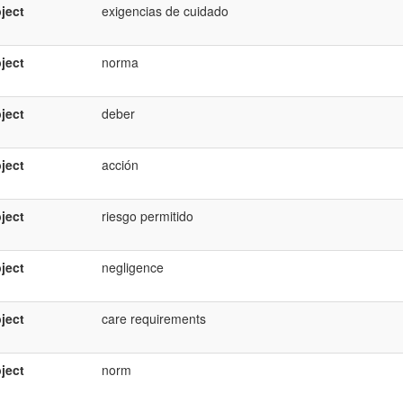
ject
exigencias de cuidado
ject
norma
ject
deber
ject
acción
ject
riesgo permitido
ject
negligence
ject
care requirements
ject
norm