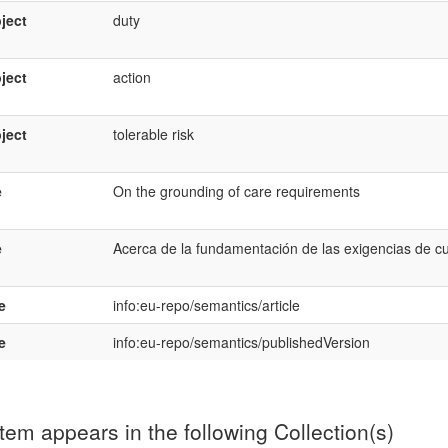
ject
duty
ject
action
ject
tolerable risk
e
On the grounding of care requirements
e
Acerca de la fundamentación de las exigencias de c
e
info:eu-repo/semantics/article
e
info:eu-repo/semantics/publishedVersion
item appears in the following Collection(s)