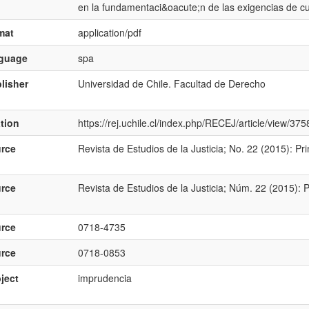
en la fundamentaci&oacute;n de las exigencias de c
mat
application/pdf
nguage
spa
lisher
Universidad de Chile. Facultad de Derecho
ation
https://rej.uchile.cl/index.php/RECEJ/article/view/37
rce
Revista de Estudios de la Justicia; No. 22 (2015): P
rce
Revista de Estudios de la Justicia; Núm. 22 (2015): 
rce
0718-4735
rce
0718-0853
ject
imprudencia