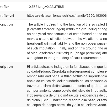
tifier
10.5354/rej.v0i22.37585
tifier.uri
https://revistaschilenas.uchile.cl/handle/2250/193006
cription
The article inquires into the function of the so call
(Sorgfaltsanforderungen) within the grounding of neglig
an analytical reconstruction of crime based on the no
make a clear distinction between the violation of a no
(negligent) criminal liability, and the non-observance
of such imputation. Finally, and on this ground, the a
of &ldquo;tolerable risk&rdquo; (riesgo permitido) an
wrongdoer in the grounding of care requirements.
cription
El art&iacute;culo indaga en la funci&oacute;n que l
cuidado&rdquo; (Sorgfaltsanforderungen) cumplen e
responsabilidad penal a t&iacute;tulo de imprudenci
anal&iacute;tica del delito fundada en las nociones 
trazar una clara distinci&oacute;n entre el quebra
comportamiento como objeto del juicio de imputaci&oa
inobservancia de una o m&aacute;s exigencias de c
de dicho juicio. Finalmente, y sobre esa base, el art&
concepto de riesgo permitido y a la consideraci&oacut