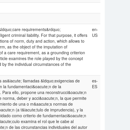
ed &ldquo;care requirements&rdquo;
en-
ent criminal liability. For that purpose, it offers
US
tions of norm, duty and action, which allows to
rm, as the object of the imputation of
 of a care requirement, as a grounding criterion
rticle examines the role played by the concept
d by the individual circumstances of the
as as&iacute; llamadas &ldquo;exigencias de
es-
n la fundamentaci&oacute;n de la
ES
a. Para ello, propone una reconstrucci&oacute;n
de norma, deber y acci&oacute;n, la que permite
ntamiento de una o m&aacute;s normas de
cute;n (a t&iacute;tulo de imprudencia), y la
uidado como criterio de fundamentaci&oacute;n
iacute;culo examina el rol que le cabe al
e;n de las circunstancias individuales del autor