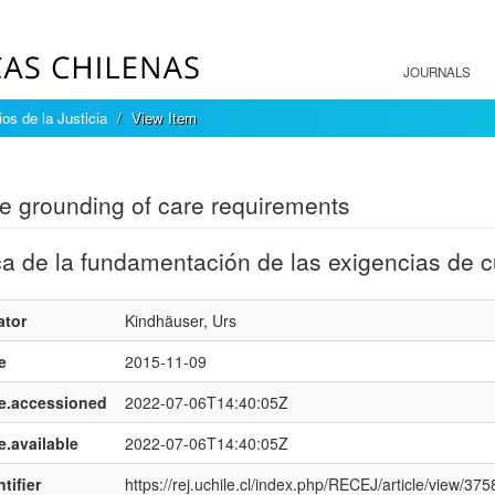
JOURNALS
os de la Justicia
View Item
mple item record
e grounding of care requirements
a de la fundamentación de las exigencias de 
ator
Kindhäuser, Urs
e
2015-11-09
e.accessioned
2022-07-06T14:40:05Z
e.available
2022-07-06T14:40:05Z
tifier
https://rej.uchile.cl/index.php/RECEJ/article/view/375