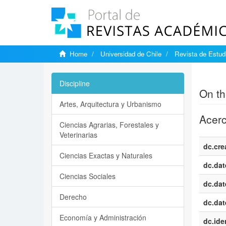
Home
Universidad de Chile
Revista de Estudi
Show si
Discipline
On th
Artes, Arquitectura y Urbanismo
Acerc
Ciencias Agrarias, Forestales y
Veterinarias
dc.cre
Ciencias Exactas y Naturales
dc.dat
Ciencias Sociales
dc.dat
Derecho
dc.dat
Economía y Administración
dc.iden