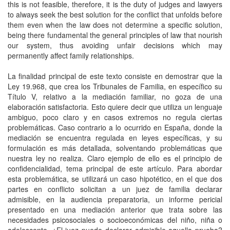
this is not feasible, therefore, it is the duty of judges and lawyers
to always seek the best solution for the conflict that unfolds before
them even when the law does not determine a specific solution,
being there fundamental the general principles of law that nourish
our system, thus avoiding unfair decisions which may
permanently affect family relationships.
La finalidad principal de este texto consiste en demostrar que la
Ley 19.968, que crea los Tribunales de Familia, en específico su
Título V, relativo a la mediación familiar, no goza de una
elaboración satisfactoria. Esto quiere decir que utiliza un lenguaje
ambiguo, poco claro y en casos extremos no regula ciertas
problemáticas. Caso contrario a lo ocurrido en España, donde la
mediación se encuentra regulada en leyes específicas, y su
formulación es más detallada, solventando problemáticas que
nuestra ley no realiza. Claro ejemplo de ello es el principio de
confidencialidad, tema principal de este artículo. Para abordar
esta problemática, se utilizará un caso hipotético, en el que dos
partes en conflicto solicitan a un juez de familia declarar
admisible, en la audiencia preparatoria, un informe pericial
presentado en una mediación anterior que trata sobre las
necesidades psicosociales o socioeconómicas del niño, niña o