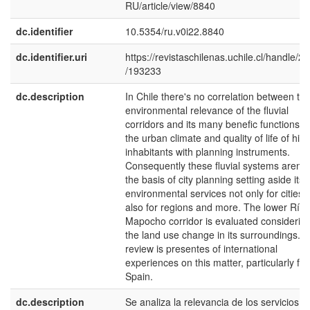
RU/article/view/8840
dc.identifier
10.5354/ru.v0i22.8840
dc.identifier.uri
https://revistaschilenas.uchile.cl/handle/2
/193233
dc.description
In Chile there's no correlation between th
environmental relevance of the fluvial
corridors and its many benefic functions fo
the urban climate and quality of life of his
inhabitants with planning instruments.
Consequently these fluvial systems aren't
the basis of city planning setting aside its
environmental services not only for cities,
also for regions and more. The lower Río
Mapocho corridor is evaluated considerin
the land use change in its surroundings. A
review is presentes of international
experiences on this matter, particularly fr
Spain.
dc.description
Se analiza la relevancia de los servicios