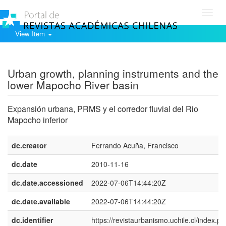
Toggl
navig
View Item
Show simple item record
Urban growth, planning instruments and the
lower Mapocho River basin
Expansión urbana, PRMS y el corredor fluvial del Rio
Mapocho inferior
dc.creator
Ferrando Acuña, Francisco
dc.date
2010-11-16
dc.date.accessioned
2022-07-06T14:44:20Z
dc.date.available
2022-07-06T14:44:20Z
dc.identifier
https://revistaurbanismo.uchile.cl/index.ph