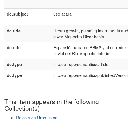
dc.subject
uso actual
dc.title
Urban growth, planning instruments and t
lower Mapocho River basin
dc.title
Expansión urbana, PRMS y el corredor
fluvial del Rio Mapocho inferior
dc.type
info:eu-repo/semantics/article
dc.type
info:eu-repo/semantics/publishedVersion
This item appears in the following
Collection(s)
Revista de Urbanismo
Show simple item record