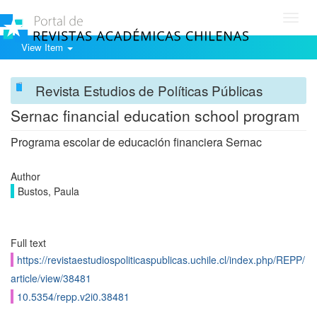
Toggl
navig
View Item
Revista Estudios de Políticas Públicas
Sernac financial education school program
Programa escolar de educación financiera Sernac
Author
Bustos, Paula
Full text
https://revistaestudiospoliticaspublicas.uchile.cl/index.php/REPP/
article/view/38481
10.5354/repp.v2i0.38481