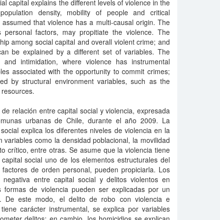
l capital explains the different levels of violence in the
opulation density, mobility of people and critical
 assumed that violence has a multi-causal origin. The
rs personal factors, may propitiate the violence. The
hip among social capital and overall violent crime; and
can be explained by a different set of variables. The
 and intimidation, where violence has instrumental
bles associated with the opportunity to commit crimes;
ed by structural environment variables, such as the
 resources.
 de relación entre capital social y violencia, expresada
comunas urbanas de Chile, durante el año 2009. La
social explica los diferentes niveles de violencia en la
 variables como la densidad poblacional, la movilidad
o crítico, entre otras. Se asume que la violencia tiene
 capital social uno de los elementos estructurales del
 factores de orden personal, pueden propiciarla. Los
 negativa entre capital social y delitos violentos en
s formas de violencia pueden ser explicadas por un
s. De este modo, el delito de robo con violencia e
 tiene carácter instrumental, se explica por variables
ometer delitos; en cambio, los homicidios se explican