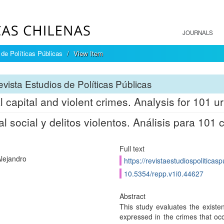
JOURNALS
de Políticas Públicas
View Item
vista Estudios de Políticas Públicas
l capital and violent crimes. Analysis for 101
al social y delitos violentos. Análisis para 10
Full text
Alejandro
https://revistaestudiospoliticas
10.5354/repp.v1i0.44627
Abstract
This study evaluates the existen
expressed in the crimes that o