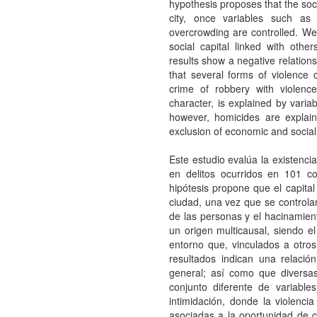
hypothesis proposes that the socia
city, once variables such as p
overcrowding are controlled. We
social capital linked with othe
results show a negative relations
that several forms of violence 
crime of robbery with violence
character, is explained by varia
however, homicides are explain
exclusion of economic and social
Este estudio evalúa la existencia
en delitos ocurridos en 101 
hipótesis propone que el capital 
ciudad, una vez que se controlan
de las personas y el hacinamient
un origen multicausal, siendo el
entorno que, vinculados a otros
resultados indican una relación
general; así como que diversa
conjunto diferente de variable
intimidación, donde la violencia
asociadas a la oportunidad de c