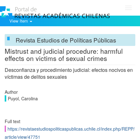
Toggl
navig
View Item
Revista Estudios de Políticas Públicas
Mistrust and judicial procedure: harmful
effects on victims of sexual crimes
Desconfianza y procedimiento judicial: efectos nocivos en
víctimas de delitos sexuales
Author
Puyol, Carolina
Full text
https://revistaestudiospoliticaspublicas.uchile.cl/index.php/REPP/
article/view/47751