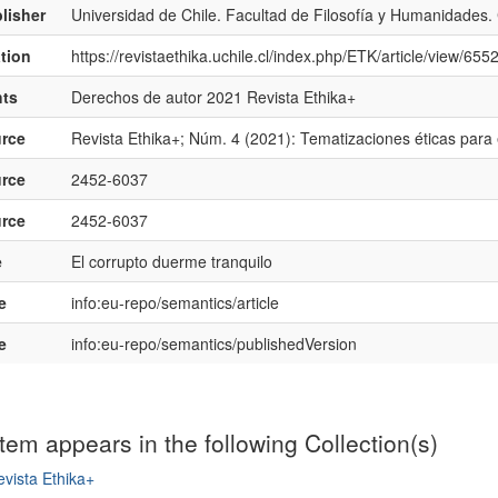
lisher
Universidad de Chile. Facultad de Filosofía y Humanidades. 
ation
https://revistaethika.uchile.cl/index.php/ETK/article/view/65
hts
Derechos de autor 2021 Revista Ethika+
rce
Revista Ethika+; Núm. 4 (2021): Tematizaciones éticas para 
rce
2452-6037
rce
2452-6037
e
El corrupto duerme tranquilo
e
info:eu-repo/semantics/article
e
info:eu-repo/semantics/publishedVersion
item appears in the following Collection(s)
vista Ethika+