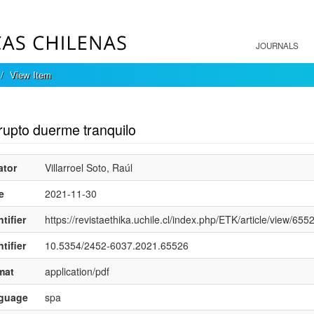
JOURNALS
View Item
mple item record
rupto duerme tranquilo
ator
Villarroel Soto, Raúl
e
2021-11-30
tifier
https://revistaethika.uchile.cl/index.php/ETK/article/view/655
tifier
10.5354/2452-6037.2021.65526
mat
application/pdf
nguage
spa