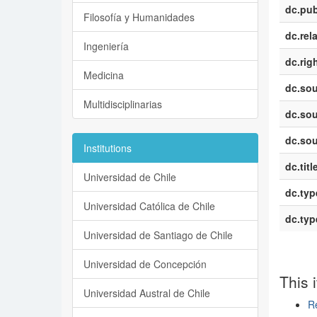
dc.pub
Filosofía y Humanidades
dc.rel
Ingeniería
dc.rig
Medicina
dc.sou
Multidisciplinarias
dc.sou
dc.sou
Institutions
dc.titl
Universidad de Chile
dc.typ
Universidad Católica de Chile
dc.typ
Universidad de Santiago de Chile
Universidad de Concepción
This 
Universidad Austral de Chile
Re