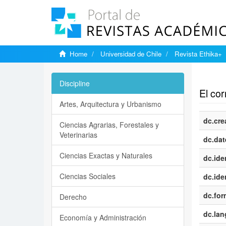
Home
Universidad de Chile
Revista Ethika+
Show si
Discipline
El cor
Artes, Arquitectura y Urbanismo
dc.cre
Ciencias Agrarias, Forestales y
Veterinarias
dc.dat
Ciencias Exactas y Naturales
dc.iden
Ciencias Sociales
dc.iden
dc.for
Derecho
dc.la
Economía y Administración