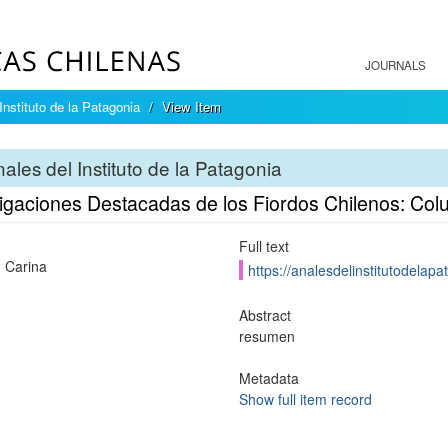
JOURNALS
Instituto de la Patagonia
View Item
ales del Instituto de la Patagonia
tigaciones Destacadas de los Fiordos Chilenos: Co
Full text
 Carina
https://analesdelinstitutodelapa
Abstract
resumen
Metadata
Show full item record