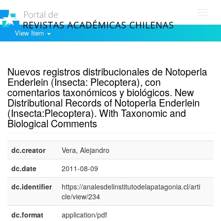
Toggl
navig
View Item
Show simple item record
Nuevos registros distribucionales de Notoperla
Enderlein (Insecta: Plecoptera), con
comentarios taxonómicos y biológicos. New
Distributional Records of Notoperla Enderlein
(Insecta:Plecoptera). With Taxonomic and
Biological Comments
dc.creator
Vera, Alejandro
dc.date
2011-08-09
dc.identifier
https://analesdelinstitutodelapatagonia.cl/arti
cle/view/234
dc.format
application/pdf