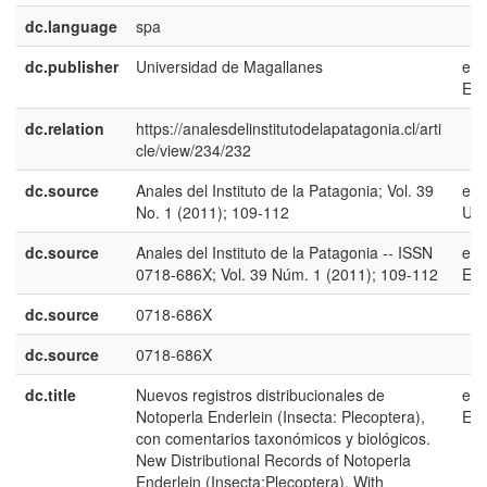
dc.language
spa
dc.publisher
Universidad de Magallanes
es-
ES
dc.relation
https://analesdelinstitutodelapatagonia.cl/arti
cle/view/234/232
dc.source
Anales del Instituto de la Patagonia; Vol. 39
en-
No. 1 (2011); 109-112
US
dc.source
Anales del Instituto de la Patagonia -- ISSN
es-
0718-686X; Vol. 39 Núm. 1 (2011); 109-112
ES
dc.source
0718-686X
dc.source
0718-686X
dc.title
Nuevos registros distribucionales de
es-
Notoperla Enderlein (Insecta: Plecoptera),
ES
con comentarios taxonómicos y biológicos.
New Distributional Records of Notoperla
Enderlein (Insecta:Plecoptera). With