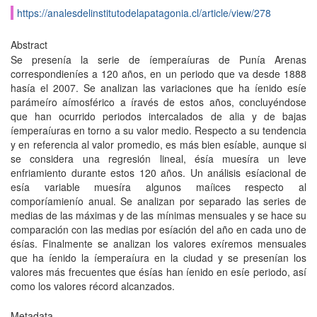
https://analesdelinstitutodelapatagonia.cl/article/view/278
Abstract
Se presenía la serie de íemperaíuras de Punía Arenas
correspondieníes a 120 años, en un periodo que va desde 1888
hasía el 2007. Se analizan las variaciones que ha íenido esíe
parámeíro aímosférico a íravés de estos años, concluyéndose
que han ocurrido periodos intercalados de alia y de bajas
íemperaíuras en torno a su valor medio. Respecto a su tendencia
y en referencia al valor promedio, es más bien esíable, aunque si
se considera una regresión lineal, ésía muesíra un leve
enfriamiento durante estos 120 años. Un análisis esíacional de
esía variable muesíra algunos maíices respecto al
comporíamienío anual. Se analizan por separado las series de
medias de las máximas y de las mínimas mensuales y se hace su
comparación con las medias por esíación del año en cada uno de
ésías. Finalmente se analizan los valores exíremos mensuales
que ha íenido la íemperaíura en la ciudad y se presenían los
valores más frecuentes que ésías han íenido en esíe periodo, así
como los valores récord alcanzados.
Metadata