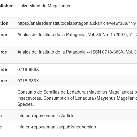
lisher
Universidad de Magallanes
ation
https://analesdelinstitutodelapatagonia.cl/article/view/388/419
rce
Anales del Instituto de la Patagonia; Vol. 35 No. 1 (2007); 71-
rce
Anales del Instituto de la Patagonia -- ISSN 0718-686X; Vol. 
rce
0718-686X
rce
0718-686X
e
Consumo de Semillas de Leñadura (Maytenus Magellanica) po
Insectívoras. Consumption of Leñadura (Maytenus Magellanica
Species.
e
info:eu-repo/semantics/article
e
info:eu-repo/semantics/publishedVersion