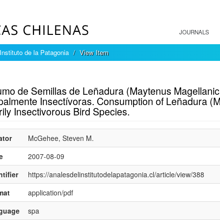
JOURNALS
Instituto de la Patagonia
View Item
mple item record
mo de Semillas de Leñadura (Maytenus Magellanica
ipalmente Insectívoras. Consumption of Leñadura (
ily Insectivorous Bird Species.
ator
McGehee, Steven M.
e
2007-08-09
tifier
https://analesdelinstitutodelapatagonia.cl/article/view/388
mat
application/pdf
nguage
spa