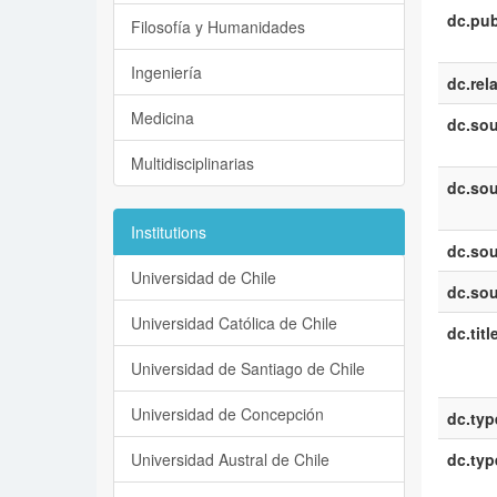
dc.pub
Filosofía y Humanidades
Ingeniería
dc.rel
Medicina
dc.sou
Multidisciplinarias
dc.sou
Institutions
dc.sou
Universidad de Chile
dc.sou
Universidad Católica de Chile
dc.titl
Universidad de Santiago de Chile
Universidad de Concepción
dc.typ
Universidad Austral de Chile
dc.typ