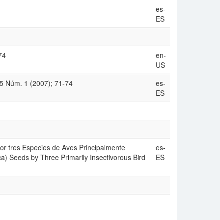
es-
ES
74
en-
US
35 Núm. 1 (2007); 71-74
es-
ES
r tres Especies de Aves Principalmente
es-
) Seeds by Three Primarily Insectivorous Bird
ES