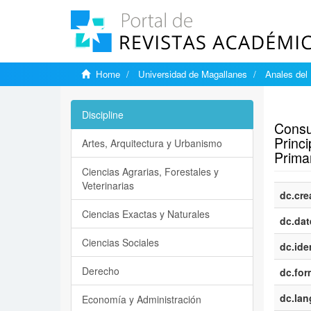
Home
Universidad de Magallanes
Anales del 
Show si
Discipline
Consu
Princ
Artes, Arquitectura y Urbanismo
Primar
Ciencias Agrarias, Forestales y
Veterinarias
dc.cre
Ciencias Exactas y Naturales
dc.dat
Ciencias Sociales
dc.iden
Derecho
dc.for
dc.la
Economía y Administración