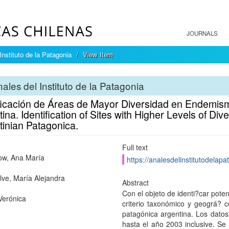
JOURNALS
Instituto de la Patagonia
View Item
ales del Instituto de la Patagonia
ificación de Áreas de Mayor Diversidad en Endemis
ina. Identification of Sites with Higher Levels of Di
tinian Patagonica.
Full text
w, Ana María
https://analesdelinstitutodelapa
ve, María Alejandra
Abstract
Con el objeto de identi?car poten
Verónica
criterio taxonómico y geográ? 
patagónica argentina. Los datos
hasta el año 2003 inclusive. Se