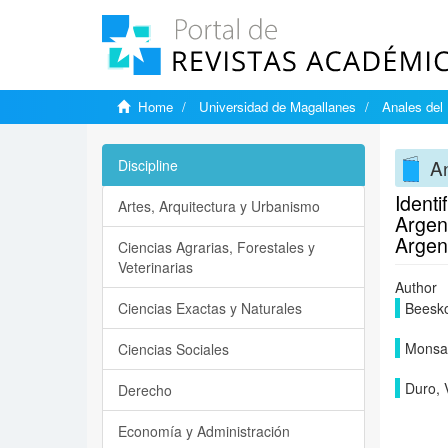
Home
Universidad de Magallanes
Anales del 
An
Discipline
Ident
Artes, Arquitectura y Urbanismo
Argent
Argen
Ciencias Agrarias, Forestales y
Veterinarias
Author
Ciencias Exactas y Naturales
Beesko
Monsal
Ciencias Sociales
Duro, 
Derecho
Economía y Administración