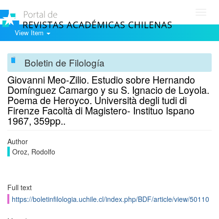
Toggl
navig
View Item
Boletin de Filología
Giovanni Meo-Zilio. Estudio sobre Hernando
Domínguez Camargo y su S. Ignacio de Loyola.
Poema de Heroyco. Università degli tudi di
Firenze Facoltà di Magistero- Instituo Ispano
1967, 359pp..
Author
Oroz, Rodolfo
Full text
https://boletinfilologia.uchile.cl/index.php/BDF/article/view/50110