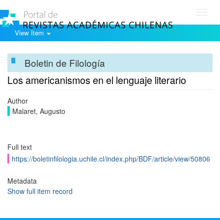
Toggl
navig
View Item
Boletin de Filología
Los americanismos en el lenguaje literario
Author
Malaret, Augusto
Full text
https://boletinfilologia.uchile.cl/index.php/BDF/article/view/50806
Metadata
Show full item record