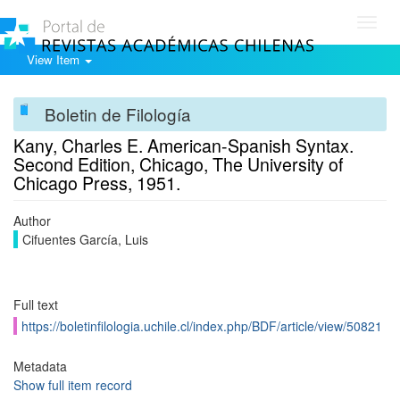
Toggl
navig
View Item
Boletin de Filología
Kany, Charles E. American-Spanish Syntax.
Second Edition, Chicago, The University of
Chicago Press, 1951.
Author
Cifuentes García, Luis
Full text
https://boletinfilologia.uchile.cl/index.php/BDF/article/view/50821
Metadata
Show full item record