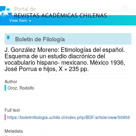
Toggl
navig
View Item
Boletin de Filología
J. González Moreno: Etimologías del español.
Esquema de un estudio diacrónico del
vocabulario hispano- mexicano. México 1936,
José Porrua e hijos, X + 235 pp.
Author
Oroz, Rodolfo
Full text
https://boletinfilologia.uchile.cl/index.php/BDF/article/view/50955
Metadata