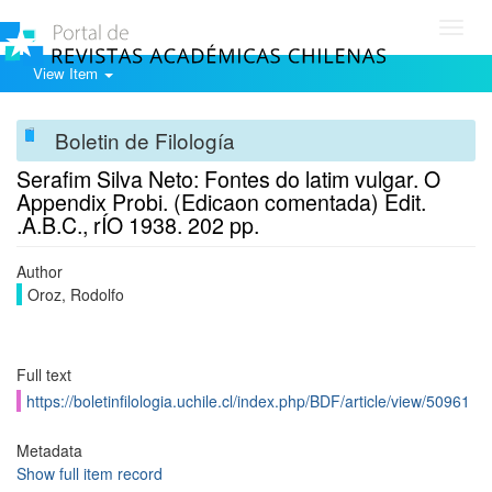
Toggl
navig
View Item
Boletin de Filología
Serafim Silva Neto: Fontes do latim vulgar. O
Appendix Probi. (Edicaon comentada) Edit.
.A.B.C., rÍO 1938. 202 pp.
Author
Oroz, Rodolfo
Full text
https://boletinfilologia.uchile.cl/index.php/BDF/article/view/50961
Metadata
Show full item record