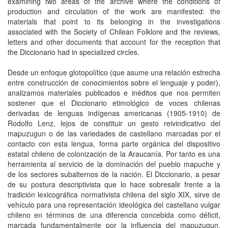
examining two areas of the archive where the conditions of
production and circulation of the work are manifested: the
materials that point to its belonging in the investigations
associated with the Society of Chilean Folklore and the reviews,
letters and other documents that account for the reception that
the Diccionario had in specialized circles.
Desde un enfoque glotopolítico (que asume una relación estrecha
entre construcción de conocimientos sobre el lenguaje y poder),
analizamos materiales publicados e inéditos que nos permiten
sostener que el Diccionario etimológico de voces chilenas
derivadas de lenguas indígenas americanas (1905-1910) de
Rodolfo Lenz, lejos de constituir un gesto reivindicativo del
mapuzugun o de las variedades de castellano marcadas por el
contacto con esta lengua, forma parte orgánica del dispositivo
estatal chileno de colonización de la Araucanía. Por tanto es una
herramienta al servicio de la dominación del pueblo mapuche y
de los sectores subalternos de la nación. El Diccionario, a pesar
de su postura descriptivista que lo hace sobresalir frente a la
tradición lexicográfica normativista chilena del siglo XIX, sirve de
vehículo para una representación ideológica del castellano vulgar
chileno en términos de una diferencia concebida como déficit,
marcada fundamentalmente por la influencia del mapuzugun.