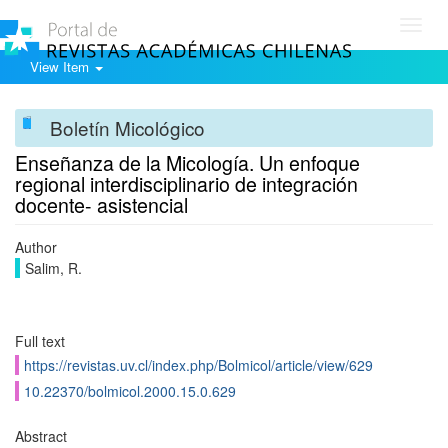
Toggl
navig
View Item
Boletín Micológico
Enseñanza de la Micología. Un enfoque
regional interdisciplinario de integración
docente- asistencial
Author
Salim, R.
Full text
https://revistas.uv.cl/index.php/Bolmicol/article/view/629
10.22370/bolmicol.2000.15.0.629
Abstract