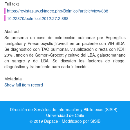
Full text
https://revistas.uv.cl/index.php/Bolmicol/article/view/888
10.22370/bolmicol.2012.27.2.888
Abstract
Se presenta un caso de coinfección pulmonar por Aspergillus
fumigatus y Pneumocystis jirovecii en un paciente con VIH-SIDA.
Se diagnosticó con TAC pulmonar, visualización directa con KOH
20% , tincion de Gomori-Grocott y cultivo del LBA, galactomanano
en sangre y de LBA. Se discuten los factores de riesgo,
diagnóstico y tratamiento para cada infección.
Metadata
Show full item record
Dirección de Servicios de Información y Bibliotecas (SISIB) -
Universidad de Chile
© 2019 Dspace - Modificado por SISIB