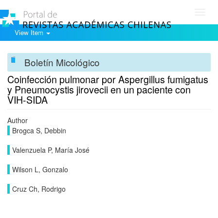
Toggl
navig
View Item
Boletín Micológico
Coinfección pulmonar por Aspergillus fumigatus
y Pneumocystis jirovecii en un paciente con
VIH-SIDA
Author
Brogca S, Debbin
Valenzuela P, María José
Wilson L, Gonzalo
Cruz Ch, Rodrigo