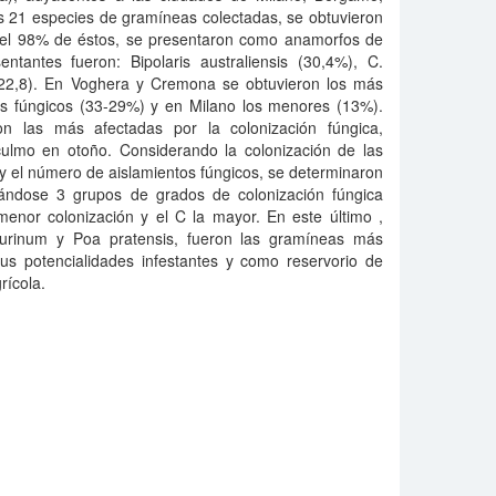
 21 especies de gramíneas colectadas, se obtuvieron
del 98% de éstos, se presentaron como anamorfos de
ntantes fueron: Bipolaris australiensis (30,4%), C.
 (22,8). En Voghera y Cremona se obtuvieron los más
tos fúngicos (33-29%) y en Milano los menores (13%).
on las más afectadas por la colonización fúngica,
ulmo en otoño. Considerando la colonización de las
y el número de aislamientos fúngicos, se determinaron
eándose 3 grupos de grados de colonización fúngica
menor colonización y el C la mayor. En este último ,
rinum y Poa pratensis, fueron las gramíneas más
us potencialidades infestantes y como reservorio de
rícola.