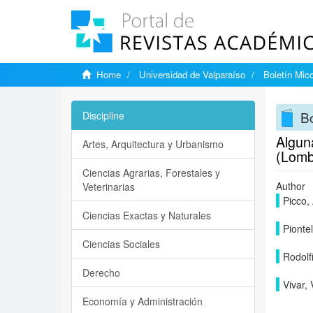
Home
Universidad de Valparaíso
Boletín Mic
Bo
Discipline
Alguna
Artes, Arquitectura y Urbanismo
(Lomb
Ciencias Agrarias, Forestales y
Author
Veterinarias
Picco,
Ciencias Exactas y Naturales
Piontel
Ciencias Sociales
Rodolfi
Derecho
Vivar, 
Economía y Administración