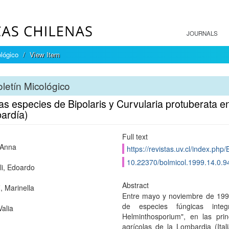
JOURNALS
ológico
View Item
letín Micológico
s especies de Bipolaris y Curvularia protuberata en 
ardía)
Full text
 Anna
https://revistas.uv.cl/index.php/
10.22370/bolmicol.1999.14.0.9
li, Edoardo
Abstract
, Marinella
Entre mayo y noviembre de 1996,
de especies fúngicas inte
Valia
Helminthosporium", en las pri
agrícolas de la Lombardia (Ita