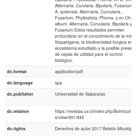
Alternaria, Curvlaria, Bipolaris, Fusarium;
A. quitensis: Alternaria, Curvularia,
Fusarium, Phyllosticta, Phoma, y en Ch.
album: Alternaria, Curvularia, Bipolaris y
Fusarium.Estos resultados permiten
profundizar en el conocimiento de la mico
fitopatógena, la biodiversidad fúngica en e
ecosistema estudiado y la posible presenc
de cepas de utilidad para el control
biológico.
dc.format
application/pdf
dc.language
spa
dc.publisher
Universidad de Valparaíso
dc.relation
https://revistas.uv.cl/index.php/Bolmicol/art
e/view/991/945
dc.rights
Derechos de autor 2017 Boletín Micológic