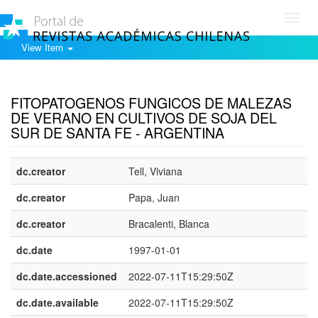
Toggl
navig
View Item
Show simple item record
FITOPATOGENOS FUNGICOS DE MALEZAS
DE VERANO EN CULTIVOS DE SOJA DEL
SUR DE SANTA FE - ARGENTINA
dc.creator
Tell, Viviana
dc.creator
Papa, Juan
dc.creator
Bracalenti, Blanca
dc.date
1997-01-01
dc.date.accessioned
2022-07-11T15:29:50Z
dc.date.available
2022-07-11T15:29:50Z