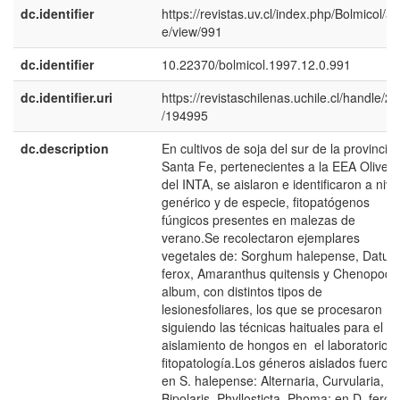
dc.identifier
https://revistas.uv.cl/index.php/Bolmicol/art
e/view/991
dc.identifier
10.22370/bolmicol.1997.12.0.991
dc.identifier.uri
https://revistaschilenas.uchile.cl/handle/2
/194995
dc.description
En cultivos de soja del sur de la provincia
Santa Fe, pertenecientes a la EEA Oliver
del INTA, se aislaron e identificaron a nive
genérico y de especie, fitopatógenos
fúngicos presentes en malezas de
verano.Se recolectaron ejemplares
vegetales de: Sorghum halepense, Datur
ferox, Amaranthus quitensis y Chenopod
album, con distintos tipos de
lesionesfoliares, los que se procesaron
siguiendo las técnicas haituales para el
aislamiento de hongos en el laboratorio 
fitopatología.Los géneros aislados fueron:
en S. halepense: Alternaria, Curvularia,
Bipolaris, Phyllosticta, Phoma; en D. ferox