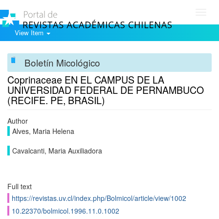
Toggl
navig
View Item
Boletín Micológico
Coprinaceae EN EL CAMPUS DE LA
UNIVERSIDAD FEDERAL DE PERNAMBUCO
(RECIFE. PE, BRASIL)
Author
Alves, Maria Helena
Cavalcanti, Maria Auxiliadora
Full text
https://revistas.uv.cl/index.php/Bolmicol/article/view/1002
10.22370/bolmicol.1996.11.0.1002