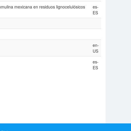
mmulina mexicana en residuos lignocelulósicos
es-
ES
en-
US
es-
ES