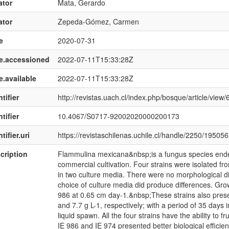
ator
Mata, Gerardo
ator
Zepeda-Gómez, Carmen
e
2020-07-31
e.accessioned
2022-07-11T15:33:28Z
e.available
2022-07-11T15:33:28Z
tifier
http://revistas.uach.cl/index.php/bosque/article/view
tifier
10.4067/S0717-92002020000200173
tifier.uri
https://revistaschilenas.uchile.cl/handle/2250/195056
cription
Flammulina mexicana&nbsp;is a fungus species endem
commercial cultivation. Four strains were isolated fr
in two culture media. There were no morphological d
choice of culture media did produce differences. Grow
986 at 0.65 cm day-1.&nbsp;These strains also prese
and 7.7 g L-1, respectively; with a period of 35 days
liquid spawn. All the four strains have the ability to fr
IE 986 and IE 974 presented better biological efficie