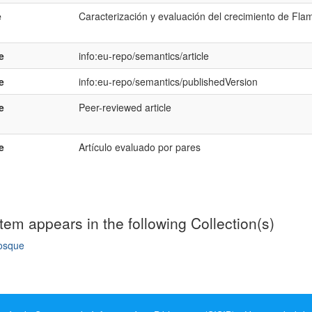
e
Caracterización y evaluación del crecimiento de Fla
e
info:eu-repo/semantics/article
e
info:eu-repo/semantics/publishedVersion
e
Peer-reviewed article
e
Artículo evaluado por pares
item appears in the following Collection(s)
osque
mple item record