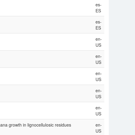
es-
ES
es-
ES
en-
US
en-
US
en-
US
en-
US
en-
US
na growth in lignocellulosic residues
en-
US