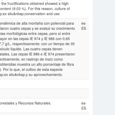
f the fructifications obtained showed a high
ntent (9.03 %). For this reason, culture of
sp;ex situ&nbsp;conservation and use.
ndémica de alta montaña con potencial para
es-
islaron cuatro cepas y se evaluó su crecimiento
ES
ias morfológicas entre cepas, pero sí entre
mayor en las cepas IE 974 y IE 986 con 0,65
7,7 g/L, respectivamente; con un tiempo de 35
nóculo líquido. Las cuatro cepas tienen
estales. Las cepas IE 986 e IE 974 presentaron
pectivamente, en rastrojo de maíz como
es obtenidas muestra un alto porcentaje de fibra
 Por lo que, el cultivo de esta especie
sp;ex situ&nbsp;y su aprovechamiento.
orestales y Recursos Naturales.
es-
ES