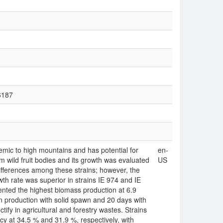
/6187
ic to high mountains and has potential for
en-
om wild fruit bodies and its growth was evaluated
US
ifferences among these strains; however, the
th rate was superior in strains IE 974 and IE
nted the highest biomass production at 6.9
 in production with solid spawn and 20 days with
uctify in agricultural and forestry wastes. Strains
ncy at 34.5 % and 31.9 %, respectively, with