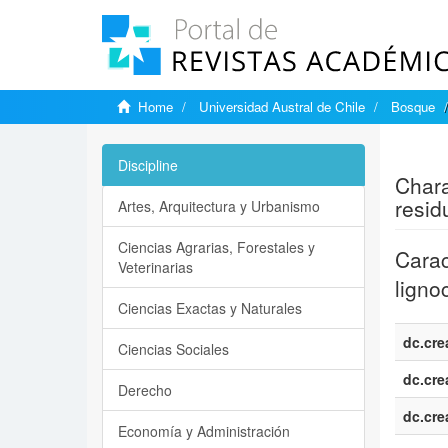
Home
Universidad Austral de Chile
Bosque
Show si
Discipline
Chara
resid
Artes, Arquitectura y Urbanismo
Ciencias Agrarias, Forestales y
Carac
Veterinarias
ligno
Ciencias Exactas y Naturales
dc.cre
Ciencias Sociales
dc.cre
Derecho
dc.cre
Economía y Administración