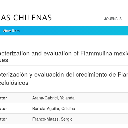
JOURNALS
View Item
mple item record
cterization and evaluation of Flammulina mexic
ues
terización y evaluación del crecimiento de F
celulósicos
ator
Arana-Gabriel, Yolanda
ator
Burrola-Aguilar, Cristina
ator
Franco-Maass, Sergio