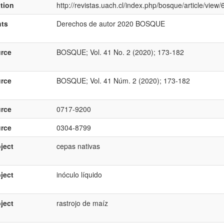
ation
http://revistas.uach.cl/index.php/bosque/article/view
hts
Derechos de autor 2020 BOSQUE
rce
BOSQUE; Vol. 41 No. 2 (2020); 173-182
rce
BOSQUE; Vol. 41 Núm. 2 (2020); 173-182
rce
0717-9200
rce
0304-8799
ject
cepas nativas
ject
inóculo líquido
ject
rastrojo de maíz