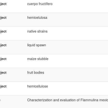
ject
cuerpo fructífero
ject
hemicelulosa
ject
native strains
ject
liquid spawn
ject
maize stubble
ject
fruit bodies
ject
hemicellulose
e
Characterization and evaluation of Flammulina mexica