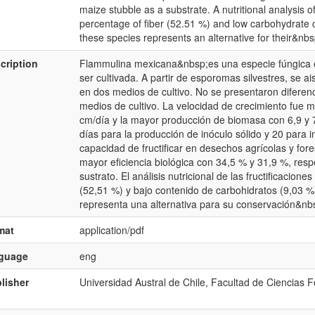
maize stubble as a substrate. A nutritional analysis o
percentage of fiber (52.51 %) and low carbohydrate co
these species represents an alternative for their&nb
cription
Flammulina mexicana&nbsp;es una especie fúngica e
ser cultivada. A partir de esporomas silvestres, se a
en dos medios de cultivo. No se presentaron diferenc
medios de cultivo. La velocidad de crecimiento fue 
cm/día y la mayor producción de biomasa con 6,9 y 
días para la producción de inóculo sólido y 20 para i
capacidad de fructificar en desechos agrícolas y for
mayor eficiencia biológica con 34,5 % y 31,9 %, res
sustrato. El análisis nutricional de las fructificacion
(52,51 %) y bajo contenido de carbohidratos (9,03 %).
representa una alternativa para su conservación&nb
mat
application/pdf
nguage
eng
lisher
Universidad Austral de Chile, Facultad de Ciencias F