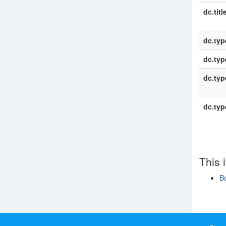
dc.titl
dc.typ
dc.typ
dc.typ
dc.typ
This 
B
Show si