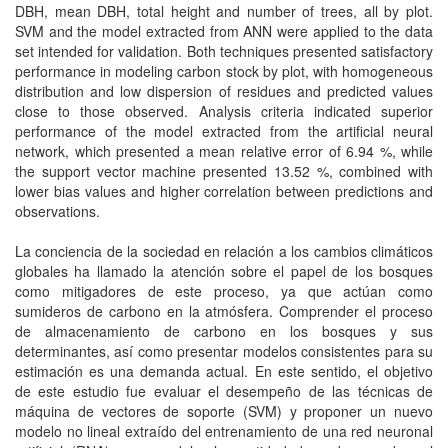
DBH, mean DBH, total height and number of trees, all by plot.
SVM and the model extracted from ANN were applied to the data
set intended for validation. Both techniques presented satisfactory
performance in modeling carbon stock by plot, with homogeneous
distribution and low dispersion of residues and predicted values
close to those observed. Analysis criteria indicated superior
performance of the model extracted from the artificial neural
network, which presented a mean relative error of 6.94 %, while
the support vector machine presented 13.52 %, combined with
lower bias values and higher correlation between predictions and
observations.
La conciencia de la sociedad en relación a los cambios climáticos
globales ha llamado la atención sobre el papel de los bosques
como mitigadores de este proceso, ya que actúan como
sumideros de carbono en la atmósfera. Comprender el proceso
de almacenamiento de carbono en los bosques y sus
determinantes, así como presentar modelos consistentes para su
estimación es una demanda actual. En este sentido, el objetivo
de este estudio fue evaluar el desempeño de las técnicas de
máquina de vectores de soporte (SVM) y proponer un nuevo
modelo no lineal extraído del entrenamiento de una red neuronal