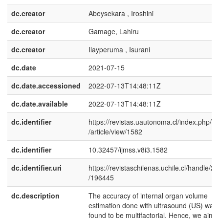
dc.creator
Abeysekara , Iroshini
dc.creator
Gamage, Lahiru
dc.creator
Ilayperuma , Isurani
dc.date
2021-07-15
dc.date.accessioned
2022-07-13T14:48:11Z
dc.date.available
2022-07-13T14:48:11Z
dc.identifier
https://revistas.uautonoma.cl/index.php/ij
/article/view/1582
dc.identifier
10.32457/ijmss.v8i3.1582
dc.identifier.uri
https://revistaschilenas.uchile.cl/handle/2
/196445
dc.description
The accuracy of internal organ volume
estimation done with ultrasound (US) was
found to be multifactorial. Hence, we aim