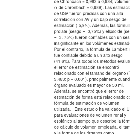
de Chronbach = 0,983 a 0,934; volúmene
α de Chronbach = 0,989). Las estimacion
de USV fueron precisas con una alta
correlación con AV y un bajo sesgo de
estimación (-5,9%). Además, las fórmulas
prolate (sesgo = -0,75%) y elipsoide (ses
= -3. 75%) fueron confiables con un sesg
insignificante en los volúmenes estimados
Por el contrario, la fórmula de Lambert no
fue confiable debido a un alto sesgo
(41,6%). Para todos los métodos evaluad
el error de estimación se encontró
relacionado con el tamaño del órgano (T 
3.483; p = 0.001), principalmente cuando 
órgano evaluado es mayor de 50 ml.
Además, se encontró que el error de
estimación de forma está relacionado con 
fórmula de estimación de volumen
utilizada. Este estudio ha validado el US
para evaluaciones de volumen renal y
esplénico al tiempo que describe la fórmu
de cálculo de volumen empleada, el tama
y la forma de los órganos como