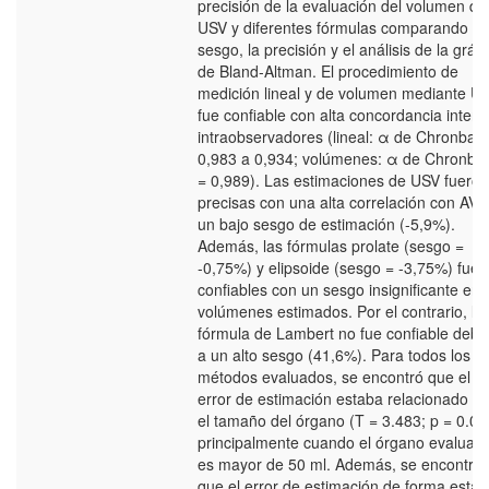
precisión de la evaluación del volumen de
USV y diferentes fórmulas comparando el
sesgo, la precisión y el análisis de la gráfi
de Bland-Altman. El procedimiento de
medición lineal y de volumen mediante U
fue confiable con alta concordancia inter 
intraobservadores (lineal: α de Chronbac
0,983 a 0,934; volúmenes: α de Chronba
= 0,989). Las estimaciones de USV fueron
precisas con una alta correlación con AV 
un bajo sesgo de estimación (-5,9%).
Además, las fórmulas prolate (sesgo =
-0,75%) y elipsoide (sesgo = -3,75%) fuer
confiables con un sesgo insignificante en 
volúmenes estimados. Por el contrario, la
fórmula de Lambert no fue confiable debi
a un alto sesgo (41,6%). Para todos los
métodos evaluados, se encontró que el
error de estimación estaba relacionado c
el tamaño del órgano (T = 3.483; p = 0.00
principalmente cuando el órgano evaluad
es mayor de 50 ml. Además, se encontró
que el error de estimación de forma está