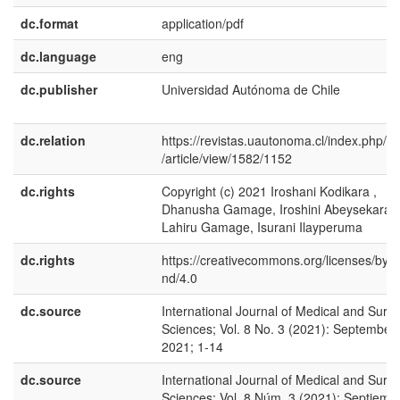
dc.format
application/pdf
dc.language
eng
dc.publisher
Universidad Autónoma de Chile
dc.relation
https://revistas.uautonoma.cl/index.php/ij
/article/view/1582/1152
dc.rights
Copyright (c) 2021 Iroshani Kodikara ,
Dhanusha Gamage, Iroshini Abeysekara,
Lahiru Gamage, Isurani Ilayperuma
dc.rights
https://creativecommons.org/licenses/by-n
nd/4.0
dc.source
International Journal of Medical and Surgi
Sciences; Vol. 8 No. 3 (2021): September
2021; 1-14
dc.source
International Journal of Medical and Surgi
Sciences; Vol. 8 Núm. 3 (2021): Septiemb