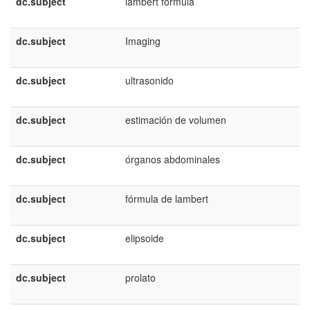
dc.subject
lambert formula
dc.subject
Imaging
dc.subject
ultrasonido
dc.subject
estimación de volumen
dc.subject
órganos abdominales
dc.subject
fórmula de lambert
dc.subject
elipsoide
dc.subject
prolato