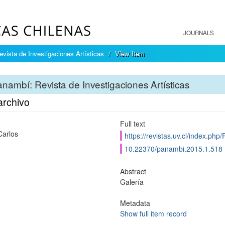
JOURNALS
vista de Investigaciones Artísticas
View Item
nambí: Revista de Investigaciones Artísticas
archivo
Full text
Carlos
https://revistas.uv.cl/index.php
10.22370/panambi.2015.1.518
Abstract
Galería
Metadata
Show full item record